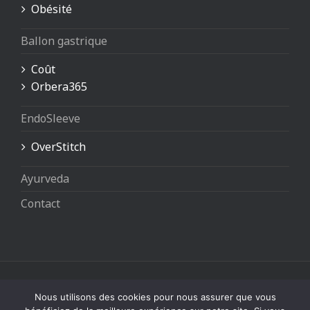
Obésité
Ballon gastrique
Coût
Orbera365
EndoSleeve
OverStitch
Ayurveda
Contact
Copyright © Dr. Rémy Romney Hepato-Gastro-
Nous utilisons des cookies pour nous assurer que vous
Enterologue - VAT 880 003 017